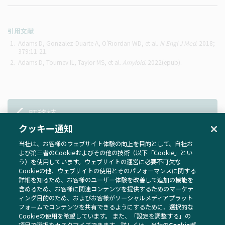
引用文献
Adams D, Gonzalez-Duarte A, O'Riordan WD, et al.
N Engl J Med
. 2018;
379:11-21.
Adams D, Tournev IL, Taylor MS, et al.
Amyloid
. 2022(epub).
肝移植
クッキー通知
TTR四量体安定化剤
当社は、お客様のウェブサイト体験の向上を目的として、自社お
よび第三者のCookieおよびその他の技術（以下「Cookie」とい
う）を使用しています。ウェブサイトの運営に必要不可欠な
Cookieの他、ウェブサイトの使用とそのパフォーマンスに関する
詳細を知るため、お客様のユーザー体験を改善して追加の機能を
含めるため、お客様に関連コンテンツを提供するためのマーケテ
ご利用に関して
ィング目的のため、およびお客様がソーシャルメディアプラット
フォームでコンテンツを共有できるようにするために、選択的な
プライバシーポリシー
Cookieの使用を希望しています。 また、
「設定を調整する」
の
お問い合わせ
項目で選択をカスタマイズできます。詳しくは、当社の
Cookieポ