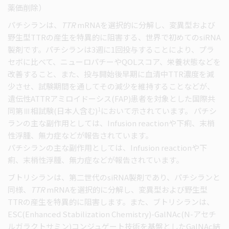
薬価削除）
パチシランは、
TTR
mRNAを選択的に分解し、変異型および
野生型TTRの産生を特異的に阻害する、世界で初めてのsiRNA
製剤です。パチシランは3週に1回投与することにより、プラ
セボに比べて、ニューロパチーやQOLスコア、栄養状態などを
改善すること、また、投与開始後早期に血清中TTR濃度を減
少させ、試験期間を通してその減少を維持することなどが、
遺伝性ATTRアミロイドーシス(FAP)患者を対象とした国際共
1
同第Ⅲ相試験(日本人含む)
において示されています。 パチシ
ランの主な副作用としては、Infusion reactionや下痢、末梢
性浮腫、無力症などが報告されています。
パチシランの主な副作用としては、Infusion reactionや下
痢、末梢性浮腫、無力症などが報告されています。
ブトリシランは、第二世代のsiRNA製剤であり、パチシランと
同様、
TTR
mRNAを選択的に分解し、変異型および野生型
TTRの産生を特異的に阻害します。また、ブトリシランは、
ESC(Enhanced Stabilization Chemistry)-GalNAc(N-アセチ
ルガラクトサミン)コンジュゲート技術を基盤としたGalNAc結