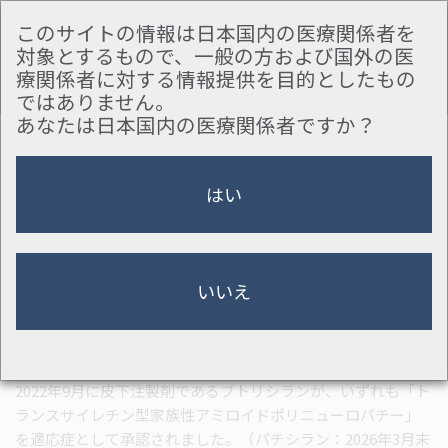
Skip to main content
国内の医療関係者向け
遺伝性ATTRアミロ
このサイトの情報は日本国内の医療関係者を
イドーシス(FAP)疾患情報提供サイト
対象とするもので、一般の方および国外の医
療関係者に対する情報提供を目的としたもの
Toggle
ではありません。
navigat
あなたは日本国内の医療関係者ですか？
監修
関島 良樹 先生
(信州大学医学部 神経内科、リウマチ・膠原病内科 教授)
はい
siRNA製剤
※1
※2
siRNA
製剤は、RNAi
と呼ばれる遺伝子サイレンシングを
いいえ
利用して標的mRNAを分解することで疾患の原因となるタン
パク質の産生を抑制します。
日本では、 2019年6月に点滴静注製剤であるパチシランが、
2022年9月に皮下注製剤であるブトリシランが、いずれも「ト
ランスサイレチン型家族性アミロイドポリニューロパチー」
を適応症として承認されました。（パチシラン：2026年3月末