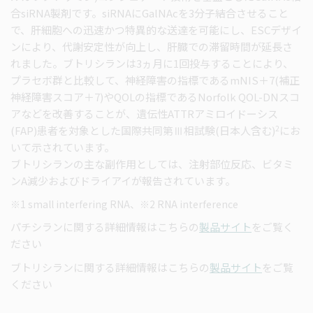
合siRNA製剤です。siRNAにGalNAcを3分子結合させること
で、肝細胞への迅速かつ特異的な送達を可能にし、ESCデザイ
ンにより、代謝安定性が向上し、肝臓での滞留時間が延長さ
れました。ブトリシランは3ヵ月に1回投与することにより、
プラセボ群と比較して、神経障害の指標であるmNIS＋7(補正
神経障害スコア＋7)やQOLの指標であるNorfolk QOL-DNスコ
アなどを改善することが、遺伝性ATTRアミロイドーシス
2
(FAP)患者を対象とした国際共同第Ⅲ相試験(日本人含む)
にお
いて示されています。
ブトリシランの主な副作用としては、注射部位反応、ビタミ
ンA減少およびドライアイが報告されています。
※1 small interfering RNA、※2 RNA interference
パチシランに関する詳細情報はこちらの
製品サイト
をご覧く
ださい
ブトリシランに関する詳細情報はこちらの
製品サイト
をご覧
ください