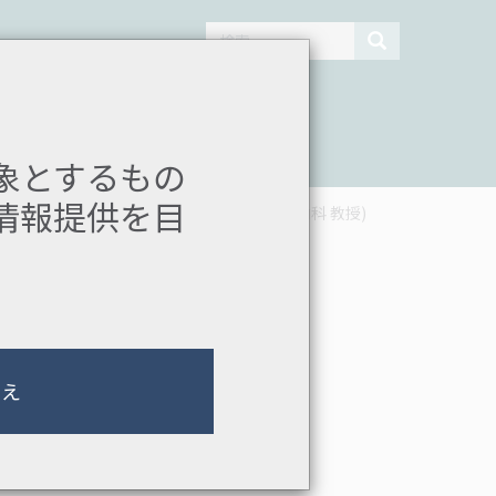
検索
ドライン
動画ライブラリ
象とするもの
情報提供を目
信州大学医学部 神経内科、リウマチ・膠原病内科 教授)
いえ