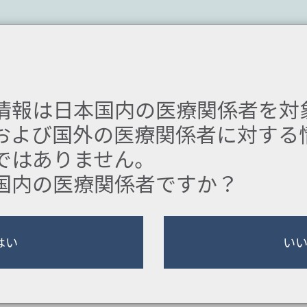
FAP)疾患情報提供サイト
評価・
診断
治療
ガイ
フォローアップ
情報は日本国内の医療関係者を対
および国外の医療関係者に対する
監修
関島 良樹 先生
(
ではありません。
国内の医療関係者ですか？
ing(native T1、ECV)
を定量的に評価します。
はい
い
大)
を定量的に評価します。