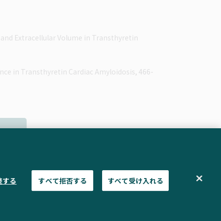
1 and Extracellular Volume in Transthyretin
ance in Transthyretin Cardiac Amyloidosis, 466-
ップ
整する
すべて拒否する
すべて受け入れる