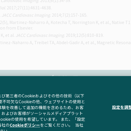
c Cardiovasc Imaging
. 2013;6(1):34-39.
iol
. 2017;27(11):4631-4638.
.
JACC Cardiovasc Imaging
. 2014;7(2):157-165.
 12(5), Martinez-Naharro A, Kotecha T, Norrington K, et al., Native T
on from Elsevier.
, et al.
JACC Cardiovasc Imaging
. 2019;12(5):810-819.
artinez-Naharro A, Treibel TA, Abdel-Gadir A, et al., Magnetic Reson
心臓に戻る
第三者のCookieおよびその他の技術（以下
要不可欠なCookieの他、ウェブサイトの使用と
利用に関して
プライバシーポリシー
お問い合わせ
サイトマ
設定を調
体験を改善して追加の機能を含めるため、お客
、およびお客様がソーシャルメディアプラット
okieの使用を希望しています。 また、
「設定
当社の
Cookieポリシー
をご覧ください。 当社
AMV-JPN-02587
さい。