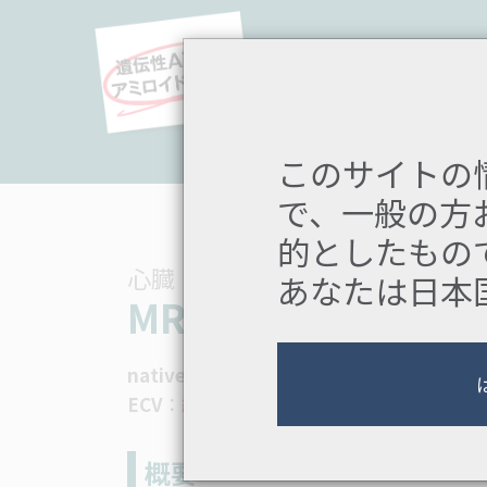
Skip to main content
国内の医療関係者向け
遺伝性ATTRアミロイドーシス(
疾患の背景
症状と予後
このサイトの
で、一般の方
的としたもの
心臓
あなたは日本
MRI検査：
T1 mapp
native T1
心筋全体(細胞内外)のダメージ
ECV
細胞外容積の広がり(線維化や間質拡
概要