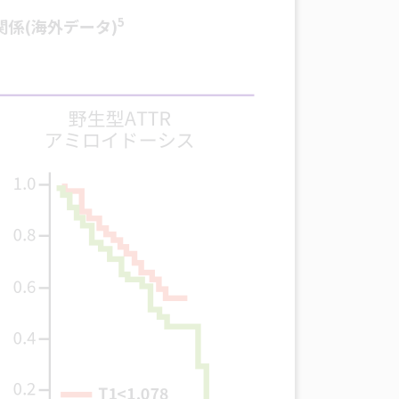
5
の関係(海外デー
タ)