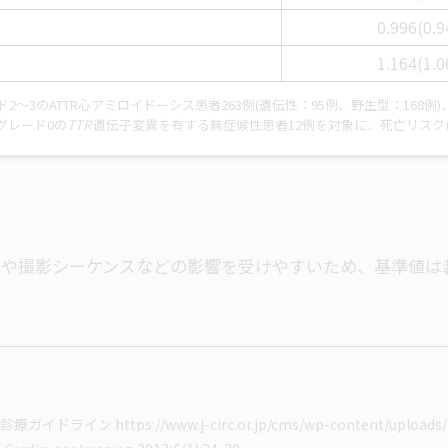
0.996(0.9
1.164(1.0
ド2～3のATTR心アミロイドーシス患者263例(遺伝性：95例、野生型：168
、グレード0の
TTR
遺伝子変異を有する無症候性患者12例を対象に、死亡リス
5Tや3.0T)や撮影シーケンスなどの影響を受けやすいため、基
シス診療ガイドライン
https://www.j-circ.or.jp/cms/wp-content/uploads