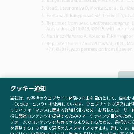
Banypersad SM, Sado DM, Flett AS, et al.
Cir
Oda S, Utsunomiya D, Morita K, et al.
Eur Rad
Fontana M, Banypersad SM, Treibel TA, et al
Reprinted from
JACC Cardiovasc Imaging
.,
Amyloidosis, 810-819, ©2019, with permissi
Martinez-Naharro A, Kotecha T, Norrington K
Reprinted from
J Am Coll Cardiol
., 70(4), M
477, ©2017, with permission from Elsevier.
クッキー通知
当社は、お客様のウェブサイト体験の向上を目的として、自社および
「Cookie」という）を使用しています。ウェブサイトの運営に必
ご
そのパフォーマンスに関する詳細を知るため、お客様のユーザー
様に関連コンテンツを提供するためのマーケティング目的のため
フォームでコンテンツを共有できるようにするために、選択的なCo
を調整する」
の項目で選択をカスタマイズできます。詳しくは、
©2019-2026 Alnylam Japan K.K. All rights reserved. 
のポリシーの詳細については、当社の
ポリシーページ
をご覧くだ