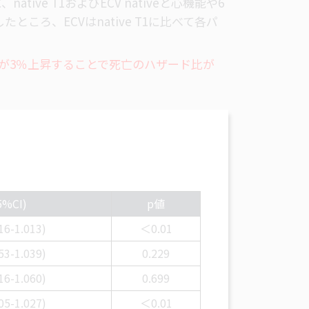
ative T1およびECV nativeと心機能や6
ころ、ECVはnative T1に比べて各パ
Vが3％上昇することで死亡のハザード比が
5%CI)
p値
16-1.013)
＜0.01
53-1.039)
0.229
16-1.060)
0.699
05-1.027)
＜0.01