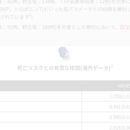
性：81例、野生型：134例、
TTR
変異保因者：12例)を対象に、n
BNP、トロポニンT)といった各パラメータとの相関を検討したと
6
されていま
す
。
伝性：95例、野生型：168例)を対象とした検討において、
EC
7
死亡リスクとの有意な相関(海外デー
タ)
HR(9
1.059(1.0
0.941(0.8
0.986(0.9
1.016(1.0