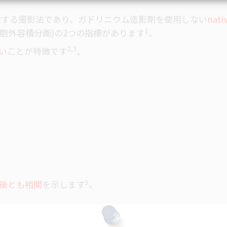
測定する撮影法であり、ガドリニウム造影剤を使用しない
nati
1
action：細胞外容積分画)の2つの指標がありま
す
。
2,3
い
ことが特徴で
す
。
5
後とも相関
を示しま
す
。