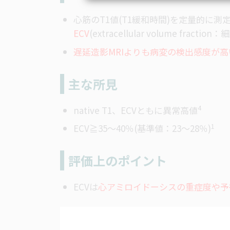
心筋のT1値(T1緩和時間)を定量的に
ECV
(extracellular volume fr
遅延造影MRIよりも病変の検出感度が高
主な所見
4
native T1、ECVともに異常高
値
1
ECV≧35～40％(基準値：23～
28％)
評価上のポイント
ECVは
心アミロイドーシスの重症度や予