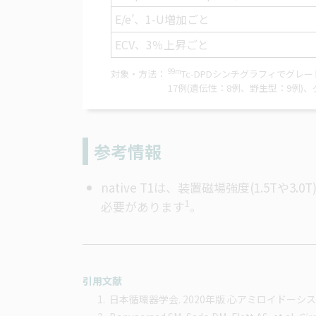
E/e’、1-U増加ごと
ECV、3％上昇ごと
99m
対象・方法
Tc-DPDシンチグラフィでグレー
17例(遺伝性：8例、野生型：9例)
参考情報
native T1は、装置磁場強度(1.
1
必要がありま
す
。
引用文献
日本循環器学会. 2020年版 心アミロイドー