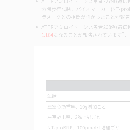
ATTRアミロイドーシス患者227例(遺伝
分間歩行試験、バイオマーカー(NT-pro
ラメータとの相関が強かったことが報告
ATTRアミロイドーシス患者263例(遺
7
1.164
になることが報告されていま
す
。
年齢
左室心筋重量、10g増加ごと
左室駆出率、3%上昇ごと
NT-proBNP、100pmol/L増加ごと